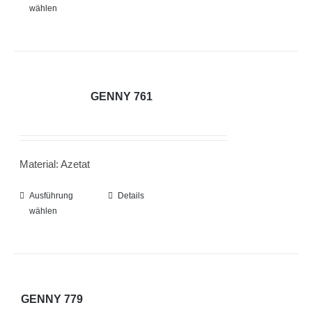
Produktseite
wählen
Produkt
gewählt
weist
werden
mehrere
Varianten
auf.
GENNY 761
Die
Optionen
können
Material: Azetat
auf
der
Ausführung
Dieses
Details
Produktseite
wählen
Produkt
gewählt
weist
werden
mehrere
Varianten
auf.
GENNY 779