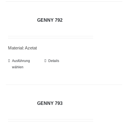
mehrere
Varianten
auf.
GENNY 792
Die
Optionen
können
Material: Azetat
auf
der
Ausführung
Dieses
Details
Produktseite
wählen
Produkt
gewählt
weist
werden
mehrere
Varianten
auf.
GENNY 793
Die
Optionen
können