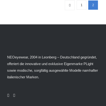
Varianten
1
2
auf.
Die
Optionen
können
auf
der
Produktseite
gewählt
NEOeyewear, 2004 in Leonberg – Deutschland gegründet,
werden
offeriert die innovative und exklusive Eigenmarke PLight
sowie modische, sorgfältig ausgewählte Modelle namhafter
italienischer Marken.