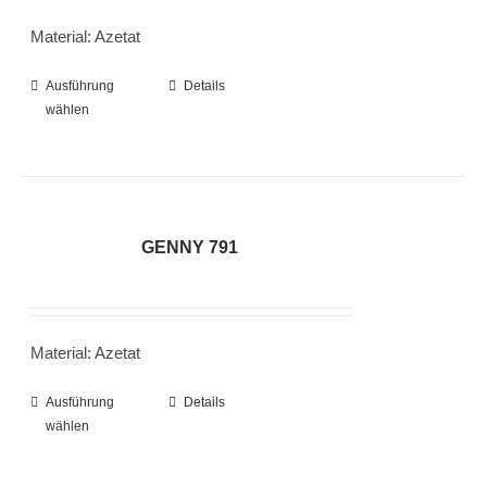
können
Material: Azetat
auf
der
Ausführung
Dieses
Details
Produktseite
wählen
Produkt
gewählt
weist
werden
mehrere
Varianten
auf.
GENNY 791
Die
Optionen
können
Material: Azetat
auf
der
Ausführung
Dieses
Details
Produktseite
wählen
Produkt
gewählt
weist
werden