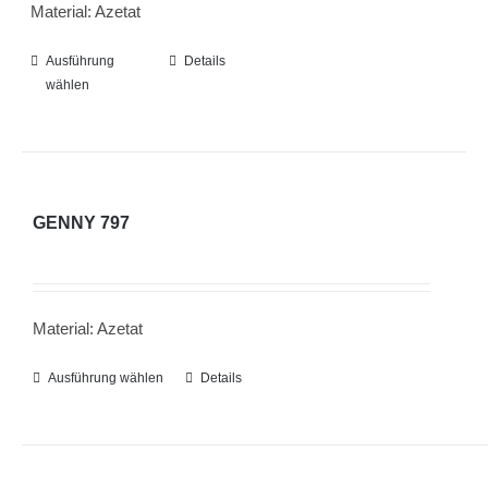
Material: Azetat
auf
der
Ausführung
Dieses
Details
Produktseite
wählen
Produkt
gewählt
weist
werden
mehrere
Varianten
auf.
GENNY 797
Die
Optionen
können
Material: Azetat
auf
der
Ausführung wählen
Dieses
Details
Produktseite
Produkt
gewählt
weist
werden
mehrere