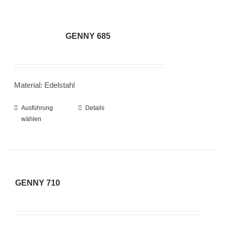
GENNY 685
Material: Edelstahl
Ausführung
Dieses
Details
wählen
Produkt
weist
mehrere
Varianten
auf.
GENNY 710
Die
Optionen
können