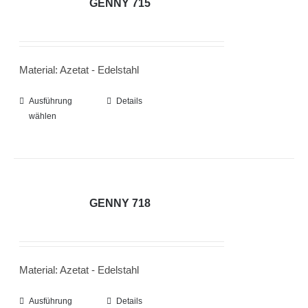
GENNY 715
auf.
Die
Optionen
Material: Azetat - Edelstahl
können
auf
Ausführung
Dieses
Details
der
wählen
Produkt
Produktseite
weist
gewählt
mehrere
werden
Varianten
auf.
GENNY 718
Die
Optionen
können
Material: Azetat - Edelstahl
auf
der
Ausführung
Dieses
Details