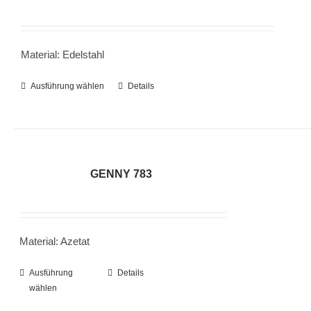
Die
Optionen
können
Material: Edelstahl
auf
der
Ausführung wählen
Dieses
Details
Produktseite
Produkt
gewählt
weist
werden
mehrere
Varianten
GENNY 783
auf.
Die
Optionen
Material: Azetat
können
auf
Ausführung
Dieses
Details
der
wählen
Produkt
Produktseite