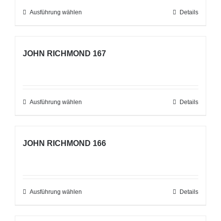
Optionen
Ausführung wählen
Dieses
Details
können
Produkt
auf
weist
der
JOHN RICHMOND 167
mehrere
Produktseite
Varianten
gewählt
auf.
werden
Die
Ausführung wählen
Dieses
Details
Optionen
Produkt
können
weist
auf
JOHN RICHMOND 166
mehrere
der
Varianten
Produktseite
auf.
gewählt
Die
Ausführung wählen
werden
Dieses
Details
Optionen
Produkt
können
weist