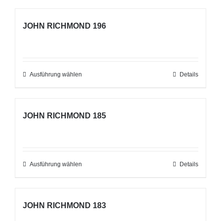
JOHN RICHMOND 196
Ausführung wählen
Dieses
Details
Produkt
weist
JOHN RICHMOND 185
mehrere
Varianten
auf.
Die
Ausführung wählen
Dieses
Details
Optionen
Produkt
können
weist
auf
JOHN RICHMOND 183
mehrere
der
Varianten