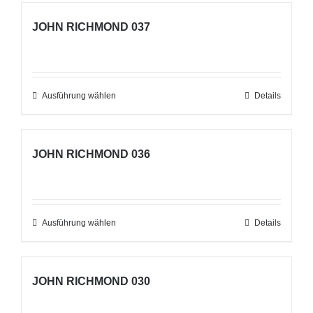
weist
auf
JOHN RICHMOND 037
mehrere
der
Varianten
Produktseite
auf.
gewählt
Die
Ausführung wählen
werden
Dieses
Details
Optionen
Produkt
können
weist
auf
JOHN RICHMOND 036
mehrere
der
Varianten
Produktseite
auf.
gewählt
Die
Ausführung wählen
werden
Dieses
Details
Optionen
Produkt
können
weist
auf
JOHN RICHMOND 030
mehrere
der
Varianten
Produktseite