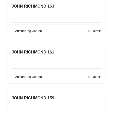
auf
JOHN RICHMOND 163
mehrere
der
Varianten
Produktseite
auf.
gewählt
Die
Ausführung wählen
werden
Dieses
Details
Optionen
Produkt
können
weist
auf
JOHN RICHMOND 161
mehrere
der
Varianten
Produktseite
auf.
gewählt
Die
Ausführung wählen
werden
Dieses
Details
Optionen
Produkt
können
weist
auf
JOHN RICHMOND 159
mehrere
der
Varianten
Produktseite
auf.