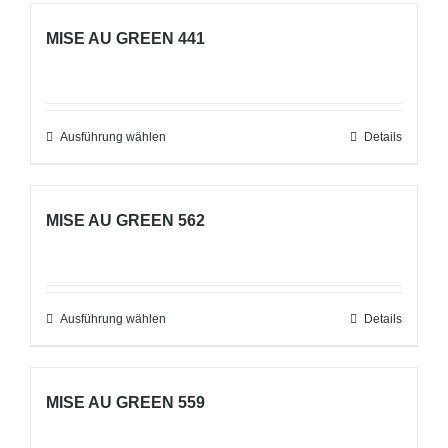
weist
auf
MISE AU GREEN 441
mehrere
der
Varianten
Produktseite
auf.
gewählt
Die
Ausführung wählen
werden
Dieses
Details
Optionen
Produkt
können
weist
auf
MISE AU GREEN 562
mehrere
der
Varianten
Produktseite
auf.
gewählt
Die
Ausführung wählen
werden
Dieses
Details
Optionen
Produkt
können
weist
auf
MISE AU GREEN 559
mehrere
der
Varianten
Produktseite