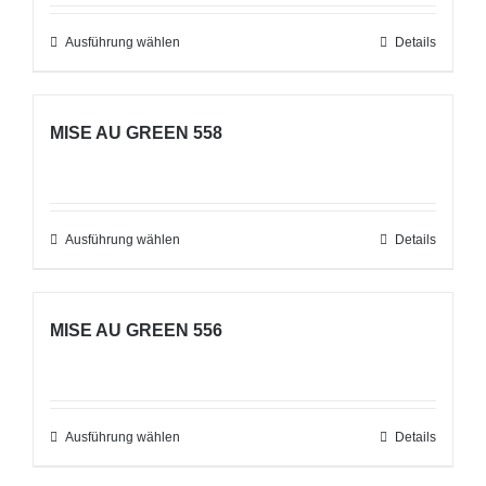
werden
Die
Ausführung wählen
Dieses
Details
Optionen
Produkt
können
weist
auf
MISE AU GREEN 558
mehrere
der
Varianten
Produktseite
auf.
gewählt
Die
Ausführung wählen
werden
Dieses
Details
Optionen
Produkt
können
weist
auf
MISE AU GREEN 556
mehrere
der
Varianten
Produktseite
auf.
gewählt
Die
Ausführung wählen
werden
Dieses
Details
Optionen
Produkt
können