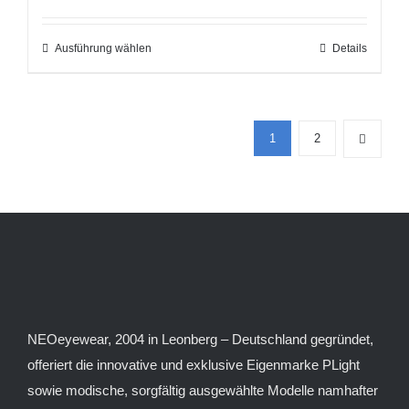
auf.
gewählt
Die
Ausführung wählen
werden
Dieses
Details
Optionen
Produkt
können
weist
auf
mehrere
der
1
2
Varianten
Produktseite
auf.
gewählt
Die
werden
Optionen
können
auf
der
Produktseite
NEOeyewear, 2004 in Leonberg – Deutschland gegründet,
gewählt
offeriert die innovative und exklusive Eigenmarke PLight
werden
sowie modische, sorgfältig ausgewählte Modelle namhafter