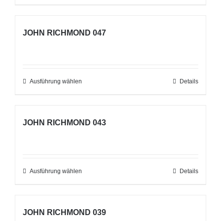
Produkt
können
weist
auf
JOHN RICHMOND 047
mehrere
der
Varianten
Produktseite
auf.
gewählt
Die
Ausführung wählen
werden
Dieses
Details
Optionen
Produkt
können
weist
auf
JOHN RICHMOND 043
mehrere
der
Varianten
Produktseite
auf.
gewählt
Die
Ausführung wählen
werden
Dieses
Details
Optionen
Produkt
können
weist
auf
JOHN RICHMOND 039
mehrere
der