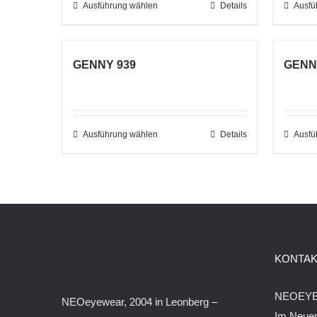
Ausführung wählen
Dieses
Details
Ausfü
Produkt
weist
GENNY 939
GENN
mehrere
Varianten
auf.
Die
Ausführung wählen
Dieses
Details
Ausfü
Optionen
Produkt
können
weist
auf
mehrere
der
Varianten
Produktseite
auf.
gewählt
Die
KONTAK
werden
Optionen
können
NEOEY
NEOeyewear, 2004 in Leonberg –
auf
Im Neuen