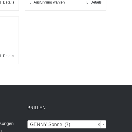
Details
Ausführung wählen
Dieses
Details
Produkt
weist
mehrere
Varianten
auf.
Die
Details
Optionen
können
auf
der
e
Produktseite
gewählt
BRILLEN
werden
sungen
GENNY Sonne (7)
×
TI