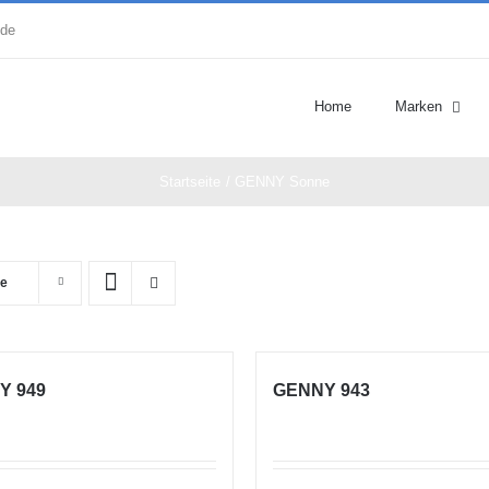
.de
Home
Marken
Startseite
GENNY Sonne
te
Y 949
GENNY 943