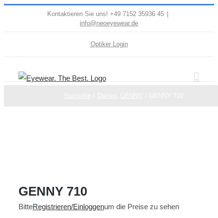
Zum
Kontaktieren Sie uns! +49 7152 35936 45
|
info@neoeyewear.de
Inhalt
springen
Optiker Login
Startseite
Damen
GENNY
GENNY 710
GENNY 710
Bitte
Registrieren/Einloggen
um die Preise zu sehen