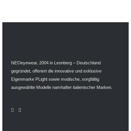
mehrere
Produktseite
Varianten
gewählt
auf.
werden
Die
Optionen
können
auf
der
NEOeyewear, 2004 in Leonberg – Deutschland
Produktseite
gegründet, offeriert die innovative und exklusive
gewählt
Eigenmarke PLight sowie modische, sorgfältig
werden
ausgewählte Modelle namhafter italienischer Marken.