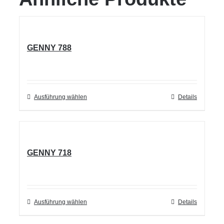
GENNY 788
Ausführung wählen
Dieses
Details
Produkt
weist
mehrere
GENNY 718
Varianten
auf.
Die
Optionen
Ausführung wählen
Dieses
Details
können
Produkt
auf