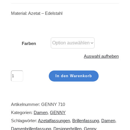
Material: Azetat – Edelstahl
Farben
Auswahl aufheben
GENNY
In den Warenkorb
710
Menge
Artikelnummer:
GENNY 710
Kategorien:
Damen
,
GENNY
Schlagwörter:
Azetatfassungen
,
Brillenfassung
,
Damen
,
Damenbrillenfassung
,
Designerbrillen
,
Genny