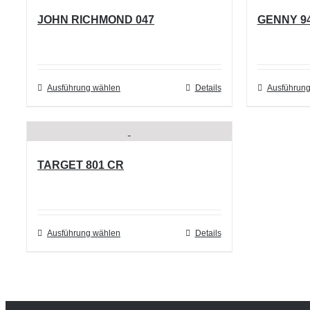
JOHN RICHMOND 047
GENNY 9
Ausführung wählen
Dieses
Details
Ausführung
Produkt
weist
mehrere
TARGET 801 CR
Varianten
auf.
Die
Optionen
Ausführung wählen
Dieses
Details
können
Produkt
auf
weist
der
mehrere
Produktseite