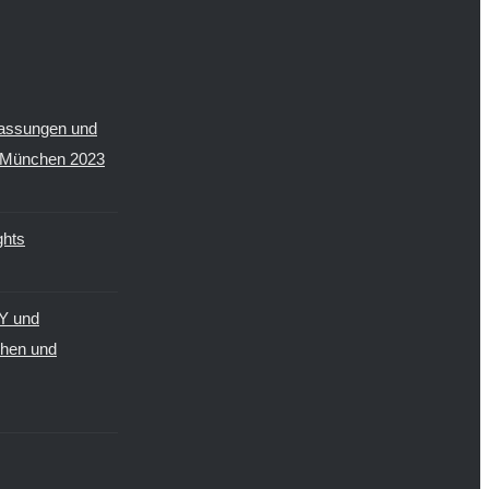
assungen und
I München 2023
hts
Y und
hen und