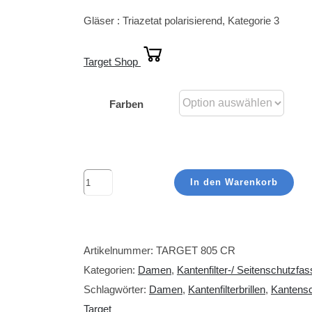
Gläser : Triazetat polarisierend, Kategorie 3
Target Shop
Farben
TARGET
In den Warenkorb
805
CR
Menge
Artikelnummer:
TARGET 805 CR
Kategorien:
Damen
,
Kantenfilter-/ Seitenschutz
Schlagwörter:
Damen
,
Kantenfilterbrillen
,
Kantensc
Target