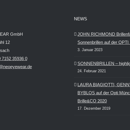
gewählt
gewählt
werden
werden
NEWS
EAR GmbH
JOHN RICHMOND Brillenf
hl 12
Sonnenbrillen auf der OPT
3. Januar 2023
ssach
 7152 35936 0
SONNENBRILLEN – highlig
o@neoeyewear.de
24. Februar 2021
LAURA BIAGIOTTI, GENN
BYBLOS auf der Opti Münc
Brille&CO 2020
17. Dezember 2019