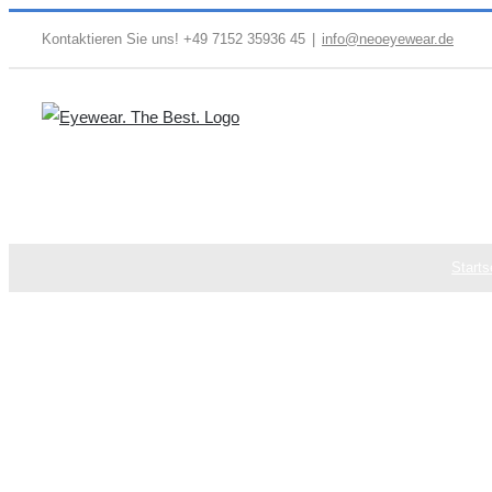
Zum
Kontaktieren Sie uns! +49 7152 35936 45
|
info@neoeyewear.de
Inhalt
springen
Starts