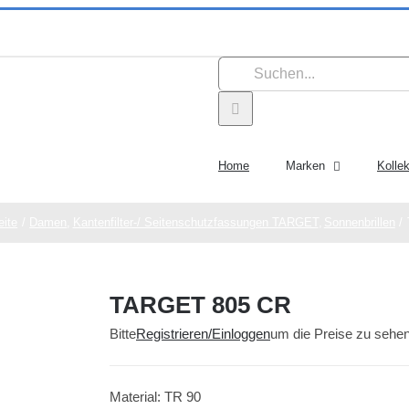
Suche
nach:
Home
Marken
Kolle
eite
Damen
Kantenfilter-/ Seitenschutzfassungen TARGET
Sonnenbrillen
TARGET 805 CR
Bitte
Registrieren/Einloggen
um die Preise zu sehe
Material: TR 90