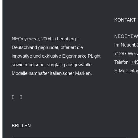
Varianten
gewählt
auf.
werden
Die
KONTAKT
Optionen
können
NEOEYEW
NEOeyewear, 2004 in Leonberg –
auf
Im Neuenbü
Deutschland gegründet, offeriert die
der
71287 Wei
innovative und exklusive Eigenmarke PLight
Produktseite
Telefon:
+49
sowie modische, sorgfältig ausgewählte
gewählt
E-Mail:
inf
Modelle namhafter italienischer Marken.
werden
BRILLEN